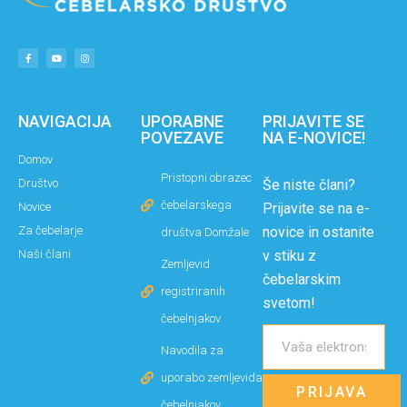
NAVIGACIJA
UPORABNE
PRIJAVITE SE
POVEZAVE
NA E-NOVICE!
Domov
Pristopni obrazec
Društvo
Še niste člani?
čebelarskega
Novice
Prijavite se na e-
Za čebelarje
novice in ostanite
društva Domžale
Naši člani
v stiku z
Zemljevid
čebelarskim
registriranih
svetom!
čebelnjakov
Navodila za
uporabo zemljevida
PRIJAVA
čebelnjakov