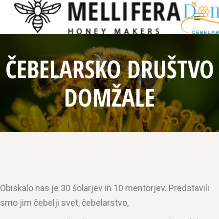
ČEBELARSKO DRUŠTVO
DOMŽALE
Obiskalo nas je 30 šolarjev in 10 mentorjev. Predstavili
smo jim čebelji svet, čebelarstvo,