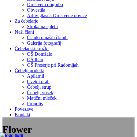
Društveni dogodki
Obvestila
Arhiv glasila Društvene novice
Za čebelarje
Stroka na spletu
Naši člani
Članki o naših članih
Galerija fotografij
Čebelarski krožki
OŠ Domžale
OŠ Ihan
OŠ Preserje pri Radomljah
Čebelji pridelki
Apilarnil
Cvetni prah
Čebelji strup
Čebelji vosek
Matični mleček
Propolis
Povezave
Kontakt
Flower