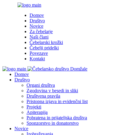
Domov
Društvo
Novice
Za čebelarje
Naši člani
Čebelarski krožki
Čebelji pridelki
Povezave
Kontakt
Domov
Društvo
Organi društva
Zgodovina v besedi in sliki
Društvena pravila
Pristopna izjava in evidenčni list
Projekti
Apiterapija
Pobratena in prijateljska društva
Sponzorstvo in donatorstvo
Novice
Izobraževanja